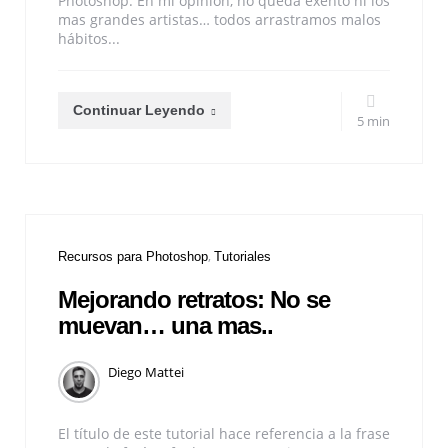
Photoshop. En mi opinión, no queda exento ni los
mas grandes artistas… todos arrastramos malos
hábitos...
Continuar Leyendo
5 min
Recursos para Photoshop
Tutoriales
Mejorando retratos: No se
muevan… una mas..
Diego Mattei
El título de este tutorial hace referencia a la frase