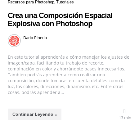
Recursos para Photoshop
Tutoriales
Crea una Composición Espacial
Explosiva con Photoshop
Dario Pineda
En este tutorial aprenderás a cómo manejar los ajustes de
imagen/capa, facilitando tu trabajo de recorte,
combinación en color y ahorrándote pasos innecesarios.
También podrás aprender a como realizar una
composición, donde tomaras en cuenta detalles como la
luz, los colores, direcciones, dinamismo, etc. Entre otras
cosas, podrás aprender a...
Continuar Leyendo
13 min