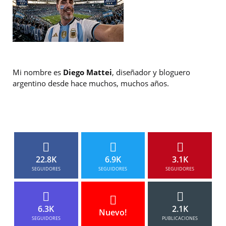
Mi nombre es
Diego Mattei
, diseñador y bloguero
argentino desde hace muchos, muchos años.
22.8K
6.9K
3.1K
SEGUIDORES
SEGUIDORES
SEGUIDORES
6.3K
2.1K
Nuevo!
SEGUIDORES
PUBLICACIONES